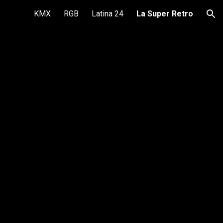
KMX
RGB
Latina 24
La Super Retro
ion